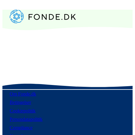
Om Fonde.dk
Betingelser
Cookiepolitik
Persondatapolitik
Compliance