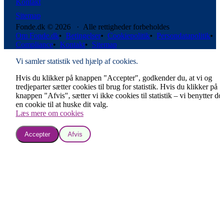
Kontakt
Sitemap
Fonde.dk © 2026 · Alle rettigheder forbeholdes
Om Fonde.dk
•
Betingelser
•
Cookiepolitik
•
Persondatapolitik
•
Compliance
•
Kontakt
•
Sitemap
Vi samler statistik ved hjælp af cookies.
Hvis du klikker på knappen "Accepter", godkender du, at vi og
tredjeparter sætter cookies til brug for statistik. Hvis du klikker på
knappen "Afvis", sætter vi ikke cookies til statistik – vi benytter 
en cookie til at huske dit valg.
Læs mere om cookies
Accepter
Afvis