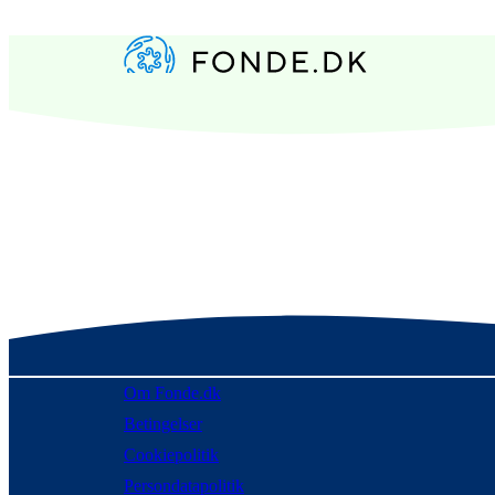
Om Fonde.dk
Betingelser
Cookiepolitik
Persondatapolitik