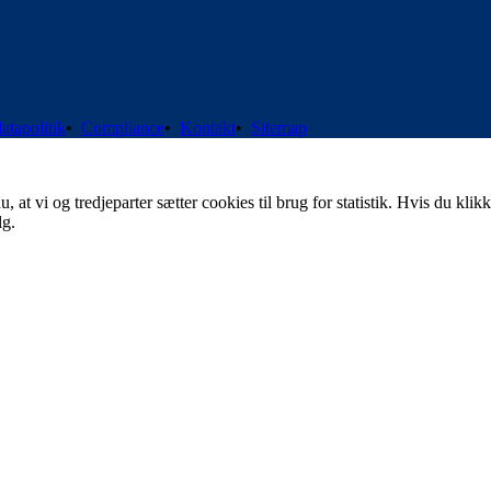
atapolitik
•
Compliance
•
Kontakt
•
Sitemap
t vi og tredjeparter sætter cookies til brug for statistik. Hvis du klikk
lg.