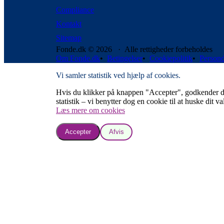
Compliance
Kontakt
Sitemap
Fonde.dk © 2026 · Alle rettigheder forbeholdes
Om Fonde.dk
•
Betingelser
•
Cookiepolitik
•
Persond
Vi samler statistik ved hjælp af cookies.
Hvis du klikker på knappen "Accepter", godkender du, a
statistik – vi benytter dog en cookie til at huske dit va
Læs mere om cookies
Accepter
Afvis