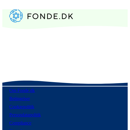
Om Fonde.dk
Betingelser
Cookiepolitik
Persondatapolitik
Compliance