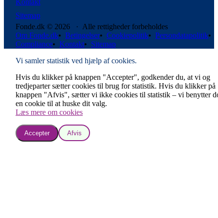
Kontakt
Sitemap
Fonde.dk © 2026 · Alle rettigheder forbeholdes
Om Fonde.dk
•
Betingelser
•
Cookiepolitik
•
Persondatapolitik
•
Compliance
•
Kontakt
•
Sitemap
Vi samler statistik ved hjælp af cookies.
Hvis du klikker på knappen "Accepter", godkender du, at vi og
tredjeparter sætter cookies til brug for statistik. Hvis du klikker på
knappen "Afvis", sætter vi ikke cookies til statistik – vi benytter 
en cookie til at huske dit valg.
Læs mere om cookies
Accepter
Afvis