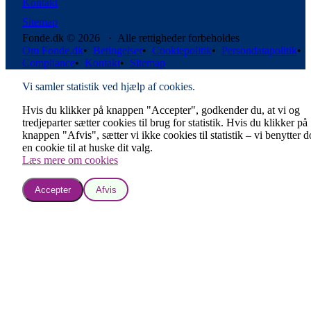
Kontakt
Sitemap
Fonde.dk © 2026 · Alle rettigheder forbeholdes
Om Fonde.dk
•
Betingelser
•
Cookiepolitik
•
Persondatapolitik
•
Compliance
•
Kontakt
•
Sitemap
Vi samler statistik ved hjælp af cookies.
Hvis du klikker på knappen "Accepter", godkender du, at vi og
tredjeparter sætter cookies til brug for statistik. Hvis du klikker på
knappen "Afvis", sætter vi ikke cookies til statistik – vi benytter 
en cookie til at huske dit valg.
Læs mere om cookies
Accepter
Afvis