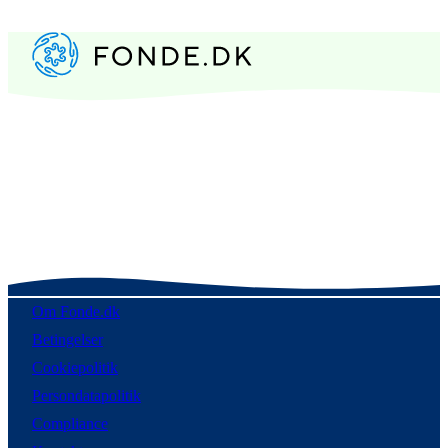
Om Fonde.dk
Betingelser
Cookiepolitik
Persondatapolitik
Compliance