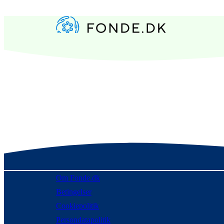
Om Fonde.dk
Betingelser
Cookiepolitik
Persondatapolitik