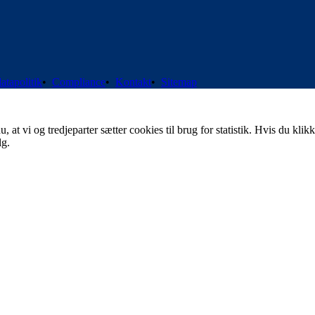
atapolitik
•
Compliance
•
Kontakt
•
Sitemap
t vi og tredjeparter sætter cookies til brug for statistik. Hvis du klikk
lg.