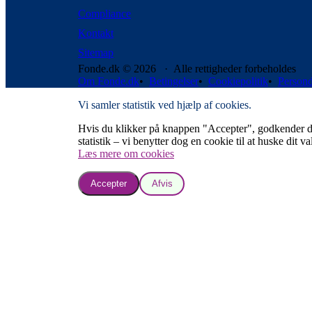
Compliance
Kontakt
Sitemap
Fonde.dk © 2026 · Alle rettigheder forbeholdes
Om Fonde.dk
•
Betingelser
•
Cookiepolitik
•
Persond
Vi samler statistik ved hjælp af cookies.
Hvis du klikker på knappen "Accepter", godkender du, a
statistik – vi benytter dog en cookie til at huske dit va
Læs mere om cookies
Accepter
Afvis