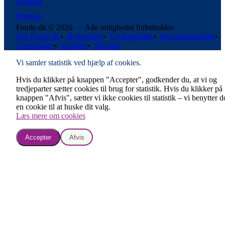
Kontakt
Sitemap
Fonde.dk © 2026 · Alle rettigheder forbeholdes
Om Fonde.dk
•
Betingelser
•
Cookiepolitik
•
Persondatapolitik
•
Compliance
•
Kontakt
•
Sitemap
Vi samler statistik ved hjælp af cookies.
Hvis du klikker på knappen "Accepter", godkender du, at vi og
tredjeparter sætter cookies til brug for statistik. Hvis du klikker på
knappen "Afvis", sætter vi ikke cookies til statistik – vi benytter 
en cookie til at huske dit valg.
Læs mere om cookies
Accepter
Afvis