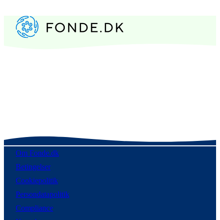
Om Fonde.dk
Betingelser
Cookiepolitik
Persondatapolitik
Compliance