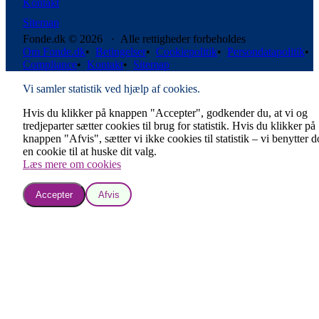
Kontakt
Sitemap
Fonde.dk © 2026 · Alle rettigheder forbeholdes
Om Fonde.dk
•
Betingelser
•
Cookiepolitik
•
Persondatapolitik
•
Compliance
•
Kontakt
•
Sitemap
Vi samler statistik ved hjælp af cookies.
Hvis du klikker på knappen "Accepter", godkender du, at vi og
tredjeparter sætter cookies til brug for statistik. Hvis du klikker på
knappen "Afvis", sætter vi ikke cookies til statistik – vi benytter 
en cookie til at huske dit valg.
Læs mere om cookies
Accepter
Afvis