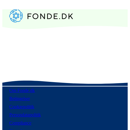
Om Fonde.dk
Betingelser
Cookiepolitik
Persondatapolitik
Compliance