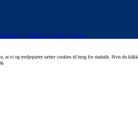
atapolitik
•
Compliance
•
Kontakt
•
Sitemap
t vi og tredjeparter sætter cookies til brug for statistik. Hvis du klikk
lg.