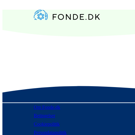
Om Fonde.dk
Betingelser
Cookiepolitik
Persondatapolitik