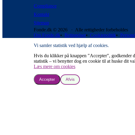
Compliance
Kontakt
Sitemap
Fonde.dk © 2026 · Alle rettigheder forbeholdes
Om Fonde.dk
•
Betingelser
•
Cookiepolitik
•
Persond
Vi samler statistik ved hjælp af cookies.
Hvis du klikker på knappen "Accepter", godkender du, a
statistik – vi benytter dog en cookie til at huske dit va
Læs mere om cookies
Accepter
Afvis