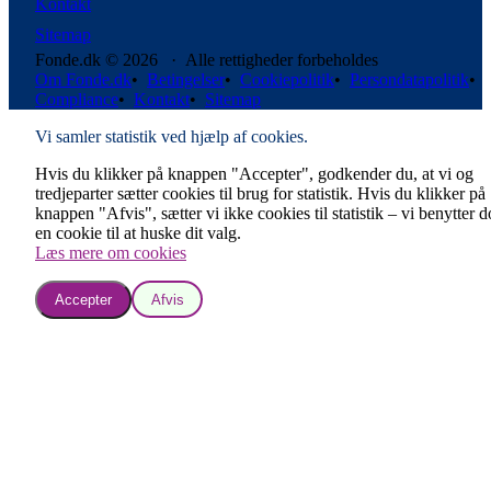
Kontakt
Sitemap
Fonde.dk © 2026 · Alle rettigheder forbeholdes
Om Fonde.dk
•
Betingelser
•
Cookiepolitik
•
Persondatapolitik
•
Compliance
•
Kontakt
•
Sitemap
Vi samler statistik ved hjælp af cookies.
Hvis du klikker på knappen "Accepter", godkender du, at vi og
tredjeparter sætter cookies til brug for statistik. Hvis du klikker på
knappen "Afvis", sætter vi ikke cookies til statistik – vi benytter 
en cookie til at huske dit valg.
Læs mere om cookies
Accepter
Afvis