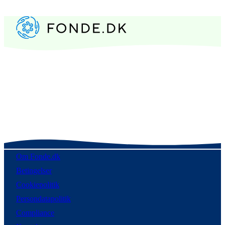
Om Fonde.dk
Betingelser
Cookiepolitik
Persondatapolitik
Compliance