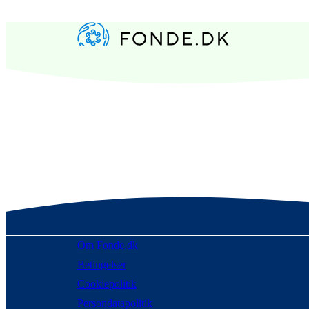
Om Fonde.dk
Betingelser
Cookiepolitik
Persondatapolitik