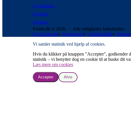
Compliance
Kontakt
Sitemap
Fonde.dk © 2026 · Alle rettigheder forbeholdes
Om Fonde.dk
•
Betingelser
•
Cookiepolitik
•
Persond
Vi samler statistik ved hjælp af cookies.
Hvis du klikker på knappen "Accepter", godkender du, a
statistik – vi benytter dog en cookie til at huske dit va
Læs mere om cookies
Accepter
Afvis