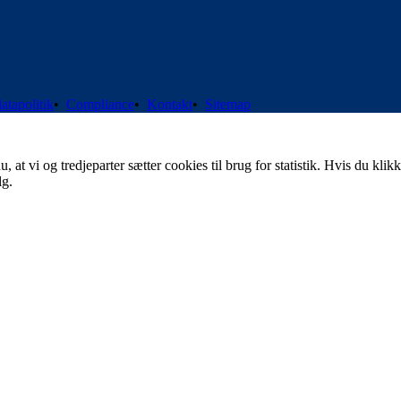
atapolitik
•
Compliance
•
Kontakt
•
Sitemap
t vi og tredjeparter sætter cookies til brug for statistik. Hvis du klikk
lg.