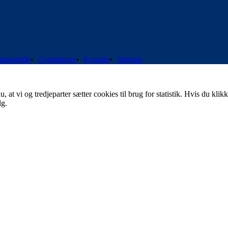
atapolitik
•
Compliance
•
Kontakt
•
Sitemap
t vi og tredjeparter sætter cookies til brug for statistik. Hvis du klikk
lg.