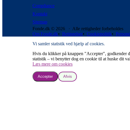
Compliance
Kontakt
Sitemap
Fonde.dk © 2026 · Alle rettigheder forbeholdes
Om Fonde.dk
•
Betingelser
•
Cookiepolitik
•
Persond
Vi samler statistik ved hjælp af cookies.
Hvis du klikker på knappen "Accepter", godkender du, a
statistik – vi benytter dog en cookie til at huske dit va
Læs mere om cookies
Accepter
Afvis