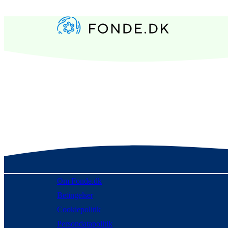
Om Fonde.dk
Betingelser
Cookiepolitik
Persondatapolitik