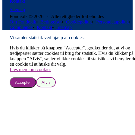
Kontakt
Sitemap
Fonde.dk © 2026 · Alle rettigheder forbeholdes
Om Fonde.dk
•
Betingelser
•
Cookiepolitik
•
Persondatapolitik
•
Compliance
•
Kontakt
•
Sitemap
Vi samler statistik ved hjælp af cookies.
Hvis du klikker på knappen "Accepter", godkender du, at vi og
tredjeparter sætter cookies til brug for statistik. Hvis du klikker på
knappen "Afvis", sætter vi ikke cookies til statistik – vi benytter 
en cookie til at huske dit valg.
Læs mere om cookies
Accepter
Afvis