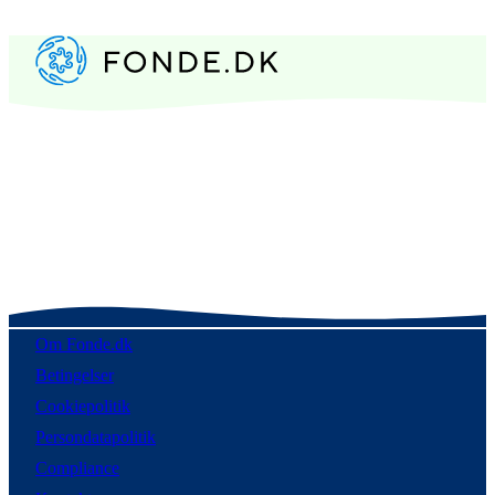
Om Fonde.dk
Betingelser
Cookiepolitik
Persondatapolitik
Compliance