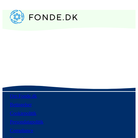
Om Fonde.dk
Betingelser
Cookiepolitik
Persondatapolitik
Compliance