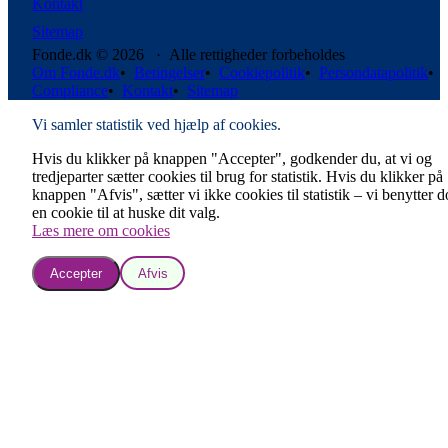
Kontakt
Sitemap
Fonde.dk © 2026 · Alle rettigheder forbeholdes
Om Fonde.dk
•
Betingelser
•
Cookiepolitik
•
Persondatapolitik
•
Compliance
•
Kontakt
•
Sitemap
Vi samler statistik ved hjælp af cookies.
Hvis du klikker på knappen "Accepter", godkender du, at vi og
tredjeparter sætter cookies til brug for statistik. Hvis du klikker på
knappen "Afvis", sætter vi ikke cookies til statistik – vi benytter 
en cookie til at huske dit valg.
Læs mere om cookies
Accepter
Afvis