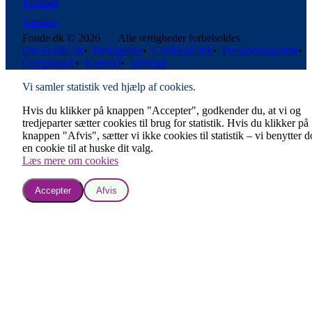
Kontakt
Sitemap
Fonde.dk © 2026 · Alle rettigheder forbeholdes
Om Fonde.dk
•
Betingelser
•
Cookiepolitik
•
Persondatapolitik
•
Compliance
•
Kontakt
•
Sitemap
Vi samler statistik ved hjælp af cookies.
Hvis du klikker på knappen "Accepter", godkender du, at vi og
tredjeparter sætter cookies til brug for statistik. Hvis du klikker på
knappen "Afvis", sætter vi ikke cookies til statistik – vi benytter 
en cookie til at huske dit valg.
Læs mere om cookies
Accepter
Afvis