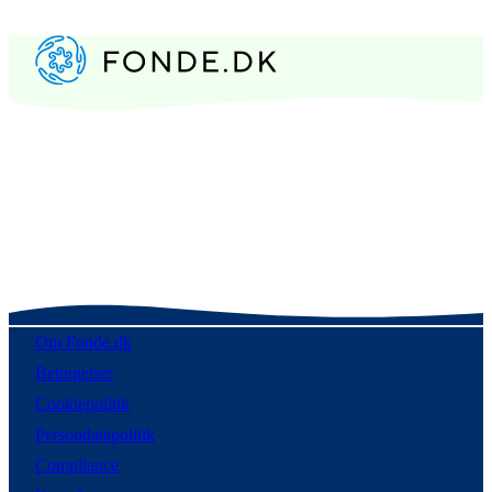
Om Fonde.dk
Betingelser
Cookiepolitik
Persondatapolitik
Compliance