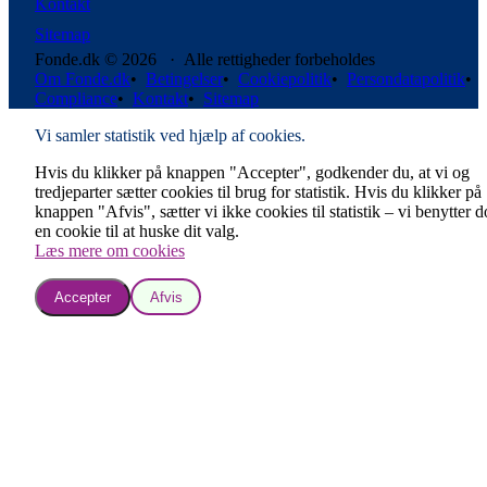
Kontakt
Sitemap
Fonde.dk © 2026 · Alle rettigheder forbeholdes
Om Fonde.dk
•
Betingelser
•
Cookiepolitik
•
Persondatapolitik
•
Compliance
•
Kontakt
•
Sitemap
Vi samler statistik ved hjælp af cookies.
Hvis du klikker på knappen "Accepter", godkender du, at vi og
tredjeparter sætter cookies til brug for statistik. Hvis du klikker på
knappen "Afvis", sætter vi ikke cookies til statistik – vi benytter 
en cookie til at huske dit valg.
Læs mere om cookies
Accepter
Afvis