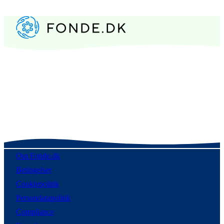
Om Fonde.dk
Betingelser
Cookiepolitik
Persondatapolitik
Compliance