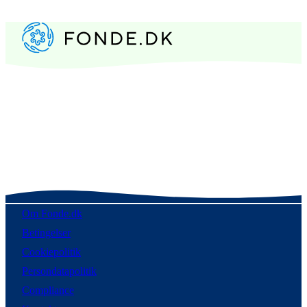
Om Fonde.dk
Betingelser
Cookiepolitik
Persondatapolitik
Compliance