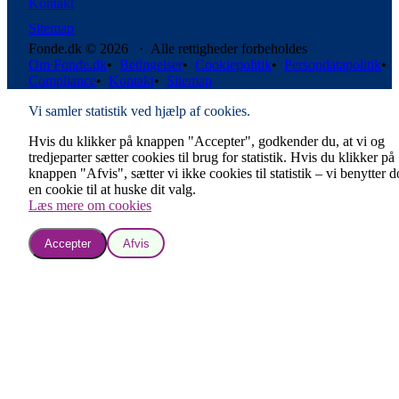
Kontakt
Sitemap
Fonde.dk © 2026 · Alle rettigheder forbeholdes
Om Fonde.dk
•
Betingelser
•
Cookiepolitik
•
Persondatapolitik
•
Compliance
•
Kontakt
•
Sitemap
Vi samler statistik ved hjælp af cookies.
Hvis du klikker på knappen "Accepter", godkender du, at vi og
tredjeparter sætter cookies til brug for statistik. Hvis du klikker på
knappen "Afvis", sætter vi ikke cookies til statistik – vi benytter 
en cookie til at huske dit valg.
Læs mere om cookies
Accepter
Afvis