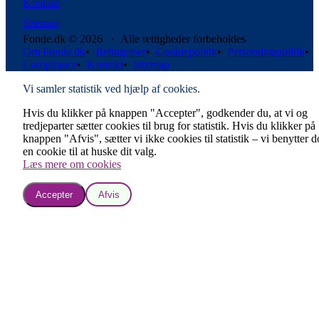
Kontakt
Sitemap
Fonde.dk © 2026 · Alle rettigheder forbeholdes
Om Fonde.dk
•
Betingelser
•
Cookiepolitik
•
Persondatapolitik
•
Compliance
•
Kontakt
•
Sitemap
Vi samler statistik ved hjælp af cookies.
Hvis du klikker på knappen "Accepter", godkender du, at vi og
tredjeparter sætter cookies til brug for statistik. Hvis du klikker på
knappen "Afvis", sætter vi ikke cookies til statistik – vi benytter 
en cookie til at huske dit valg.
Læs mere om cookies
Accepter
Afvis