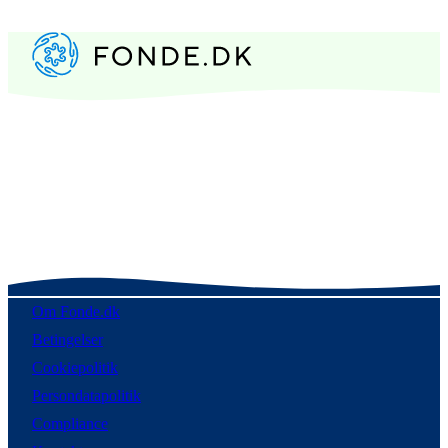
Om Fonde.dk
Betingelser
Cookiepolitik
Persondatapolitik
Compliance