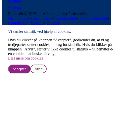
Kontakt
Sitemap
Fonde.dk © 2026 · Alle rettigheder forbeholdes
Om Fonde.dk
•
Betingelser
•
Cookiepolitik
•
Persondatapolitik
•
Compliance
•
Kontakt
•
Sitemap
Vi samler statistik ved hjælp af cookies.
Hvis du klikker på knappen "Accepter", godkender du, at vi og
tredjeparter sætter cookies til brug for statistik. Hvis du klikker på
knappen "Afvis", sætter vi ikke cookies til statistik – vi benytter 
en cookie til at huske dit valg.
Læs mere om cookies
Accepter
Afvis