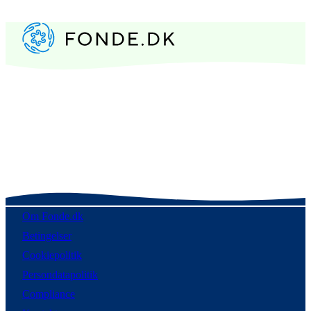
Om Fonde.dk
Betingelser
Cookiepolitik
Persondatapolitik
Compliance