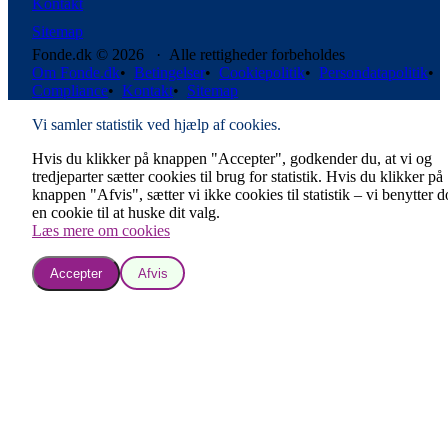
Kontakt
Sitemap
Fonde.dk © 2026 · Alle rettigheder forbeholdes
Om Fonde.dk
•
Betingelser
•
Cookiepolitik
•
Persondatapolitik
•
Compliance
•
Kontakt
•
Sitemap
Vi samler statistik ved hjælp af cookies.
Hvis du klikker på knappen "Accepter", godkender du, at vi og
tredjeparter sætter cookies til brug for statistik. Hvis du klikker på
knappen "Afvis", sætter vi ikke cookies til statistik – vi benytter 
en cookie til at huske dit valg.
Læs mere om cookies
Accepter
Afvis