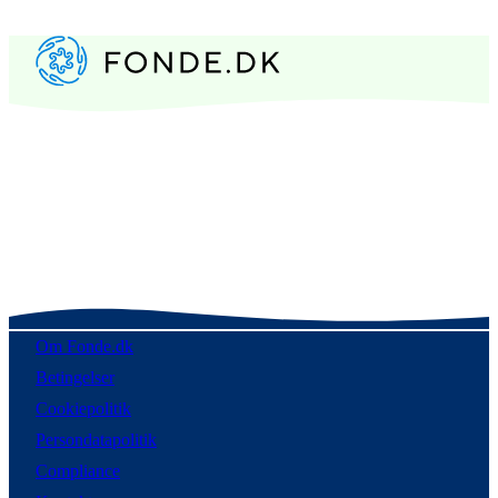
Om Fonde.dk
Betingelser
Cookiepolitik
Persondatapolitik
Compliance