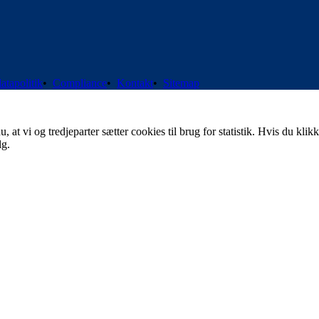
atapolitik
•
Compliance
•
Kontakt
•
Sitemap
t vi og tredjeparter sætter cookies til brug for statistik. Hvis du klikk
lg.