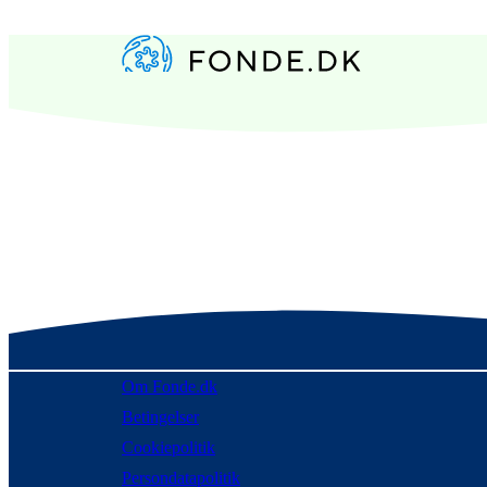
Om Fonde.dk
Betingelser
Cookiepolitik
Persondatapolitik