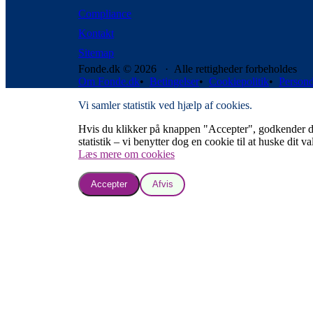
Compliance
Kontakt
Sitemap
Fonde.dk © 2026 · Alle rettigheder forbeholdes
Om Fonde.dk
•
Betingelser
•
Cookiepolitik
•
Persond
Vi samler statistik ved hjælp af cookies.
Hvis du klikker på knappen "Accepter", godkender du, a
statistik – vi benytter dog en cookie til at huske dit va
Læs mere om cookies
Accepter
Afvis