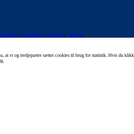
atapolitik
•
Compliance
•
Kontakt
•
Sitemap
t vi og tredjeparter sætter cookies til brug for statistik. Hvis du klikk
lg.