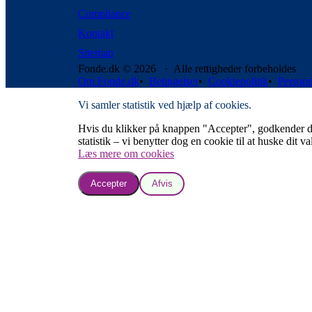
Compliance
Kontakt
Sitemap
Fonde.dk © 2026 · Alle rettigheder forbeholdes
Om Fonde.dk
•
Betingelser
•
Cookiepolitik
•
Persond
Vi samler statistik ved hjælp af cookies.
Hvis du klikker på knappen "Accepter", godkender du, a
statistik – vi benytter dog en cookie til at huske dit va
Læs mere om cookies
Accepter
Afvis