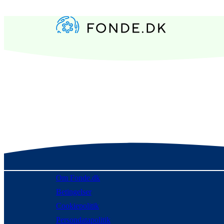
Om Fonde.dk
Betingelser
Cookiepolitik
Persondatapolitik