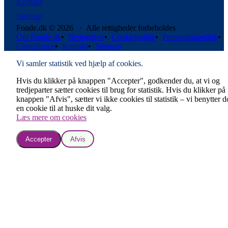
Kontakt
Sitemap
Fonde.dk © 2026 · Alle rettigheder forbeholdes
Om Fonde.dk
•
Betingelser
•
Cookiepolitik
•
Persondatapolitik
•
Compliance
•
Kontakt
•
Sitemap
Vi samler statistik ved hjælp af cookies.
Hvis du klikker på knappen "Accepter", godkender du, at vi og
tredjeparter sætter cookies til brug for statistik. Hvis du klikker på
knappen "Afvis", sætter vi ikke cookies til statistik – vi benytter 
en cookie til at huske dit valg.
Læs mere om cookies
Accepter
Afvis