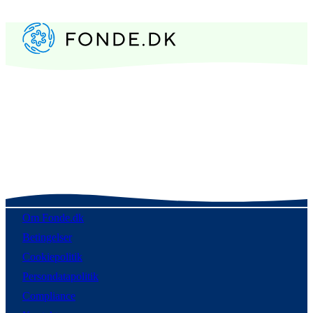
Om Fonde.dk
Betingelser
Cookiepolitik
Persondatapolitik
Compliance