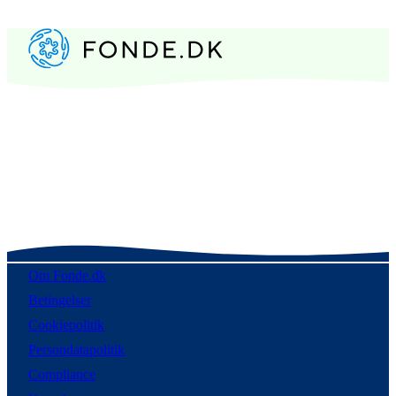
Om Fonde.dk
Betingelser
Cookiepolitik
Persondatapolitik
Compliance