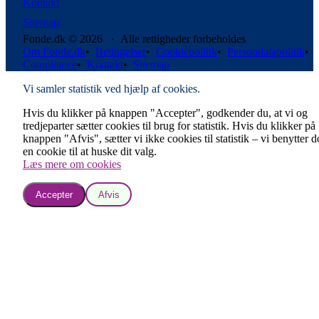
Kontakt
Sitemap
Fonde.dk © 2026 · Alle rettigheder forbeholdes
Om Fonde.dk
•
Betingelser
•
Cookiepolitik
•
Persondatapolitik
•
Compliance
•
Kontakt
•
Sitemap
Vi samler statistik ved hjælp af cookies.
Hvis du klikker på knappen "Accepter", godkender du, at vi og
tredjeparter sætter cookies til brug for statistik. Hvis du klikker på
knappen "Afvis", sætter vi ikke cookies til statistik – vi benytter 
en cookie til at huske dit valg.
Læs mere om cookies
Accepter
Afvis