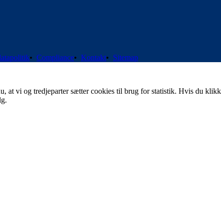
atapolitik
•
Compliance
•
Kontakt
•
Sitemap
t vi og tredjeparter sætter cookies til brug for statistik. Hvis du klikk
lg.