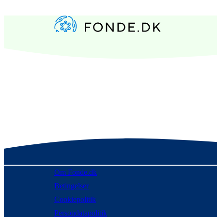
Om Fonde.dk
Betingelser
Cookiepolitik
Persondatapolitik