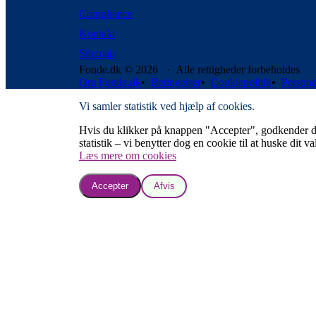
Compliance
Kontakt
Sitemap
Fonde.dk © 2026 · Alle rettigheder forbeholdes
Om Fonde.dk
•
Betingelser
•
Cookiepolitik
•
Persond
Vi samler statistik ved hjælp af cookies.
Hvis du klikker på knappen "Accepter", godkender du, a
statistik – vi benytter dog en cookie til at huske dit va
Læs mere om cookies
Accepter
Afvis