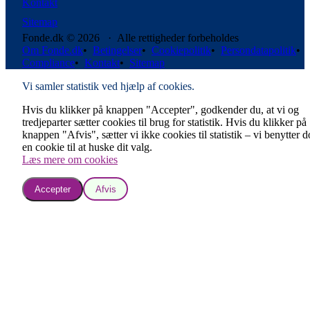
Kontakt
Sitemap
Fonde.dk © 2026 · Alle rettigheder forbeholdes
Om Fonde.dk
•
Betingelser
•
Cookiepolitik
•
Persondatapolitik
•
Compliance
•
Kontakt
•
Sitemap
Vi samler statistik ved hjælp af cookies.
Hvis du klikker på knappen "Accepter", godkender du, at vi og
tredjeparter sætter cookies til brug for statistik. Hvis du klikker på
knappen "Afvis", sætter vi ikke cookies til statistik – vi benytter 
en cookie til at huske dit valg.
Læs mere om cookies
Accepter
Afvis