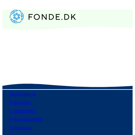
Om Fonde.dk
Betingelser
Cookiepolitik
Persondatapolitik
Compliance