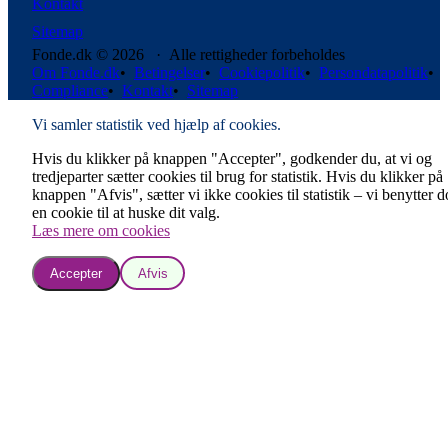
Kontakt
Sitemap
Fonde.dk © 2026 · Alle rettigheder forbeholdes
Om Fonde.dk
•
Betingelser
•
Cookiepolitik
•
Persondatapolitik
•
Compliance
•
Kontakt
•
Sitemap
Vi samler statistik ved hjælp af cookies.
Hvis du klikker på knappen "Accepter", godkender du, at vi og
tredjeparter sætter cookies til brug for statistik. Hvis du klikker på
knappen "Afvis", sætter vi ikke cookies til statistik – vi benytter 
en cookie til at huske dit valg.
Læs mere om cookies
Accepter
Afvis