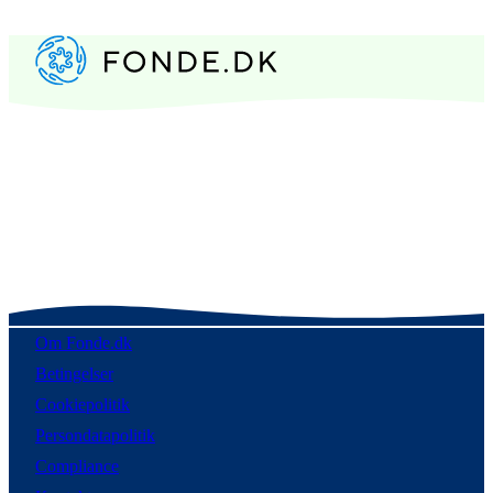
Om Fonde.dk
Betingelser
Cookiepolitik
Persondatapolitik
Compliance