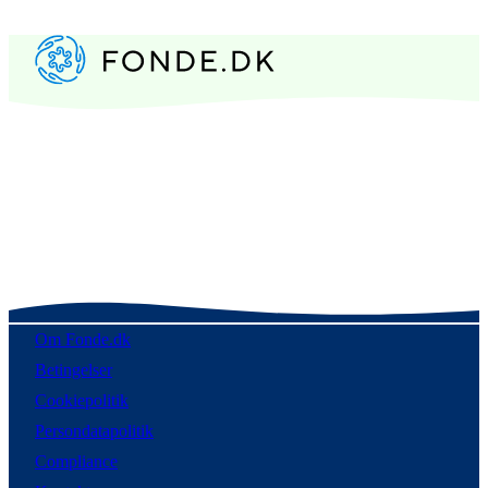
Om Fonde.dk
Betingelser
Cookiepolitik
Persondatapolitik
Compliance