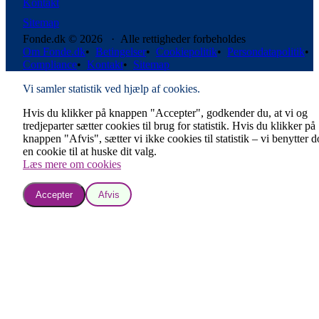
Kontakt
Sitemap
Fonde.dk © 2026 · Alle rettigheder forbeholdes
Om Fonde.dk
•
Betingelser
•
Cookiepolitik
•
Persondatapolitik
•
Compliance
•
Kontakt
•
Sitemap
Vi samler statistik ved hjælp af cookies.
Hvis du klikker på knappen "Accepter", godkender du, at vi og
tredjeparter sætter cookies til brug for statistik. Hvis du klikker på
knappen "Afvis", sætter vi ikke cookies til statistik – vi benytter 
en cookie til at huske dit valg.
Læs mere om cookies
Accepter
Afvis