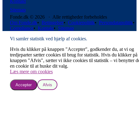
Kontakt
Sitemap
Fonde.dk © 2026 · Alle rettigheder forbeholdes
Om Fonde.dk
•
Betingelser
•
Cookiepolitik
•
Persondatapolitik
•
Compliance
•
Kontakt
•
Sitemap
Vi samler statistik ved hjælp af cookies.
Hvis du klikker på knappen "Accepter", godkender du, at vi og
tredjeparter sætter cookies til brug for statistik. Hvis du klikker på
knappen "Afvis", sætter vi ikke cookies til statistik – vi benytter 
en cookie til at huske dit valg.
Læs mere om cookies
Accepter
Afvis