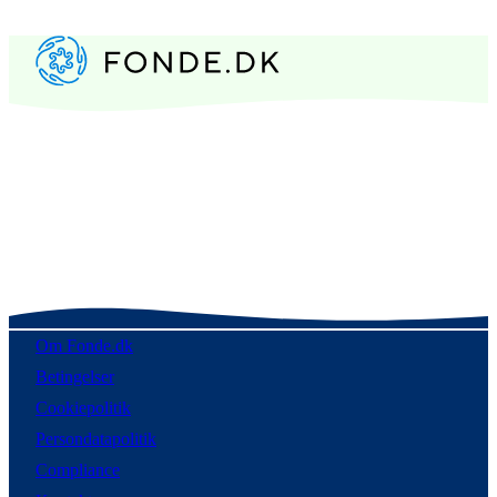
Om Fonde.dk
Betingelser
Cookiepolitik
Persondatapolitik
Compliance