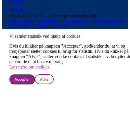
Kontakt
Sitemap
Fonde.dk © 2026 · Alle rettigheder forbeholdes
Om Fonde.dk
•
Betingelser
•
Cookiepolitik
•
Persondatapolitik
•
Compliance
•
Kontakt
•
Sitemap
Vi samler statistik ved hjælp af cookies.
Hvis du klikker på knappen "Accepter", godkender du, at vi og
tredjeparter sætter cookies til brug for statistik. Hvis du klikker på
knappen "Afvis", sætter vi ikke cookies til statistik – vi benytter 
en cookie til at huske dit valg.
Læs mere om cookies
Accepter
Afvis