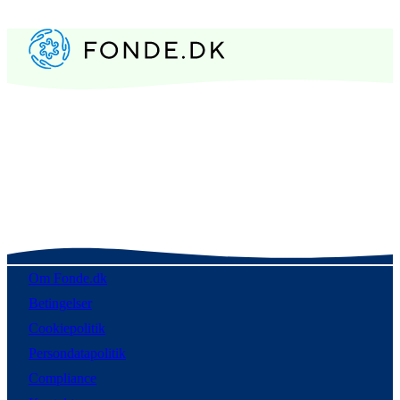
Om Fonde.dk
Betingelser
Cookiepolitik
Persondatapolitik
Compliance