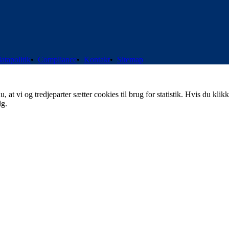
atapolitik
•
Compliance
•
Kontakt
•
Sitemap
t vi og tredjeparter sætter cookies til brug for statistik. Hvis du klikk
lg.