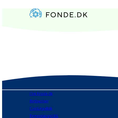
Om Fonde.dk
Betingelser
Cookiepolitik
Persondatapolitik