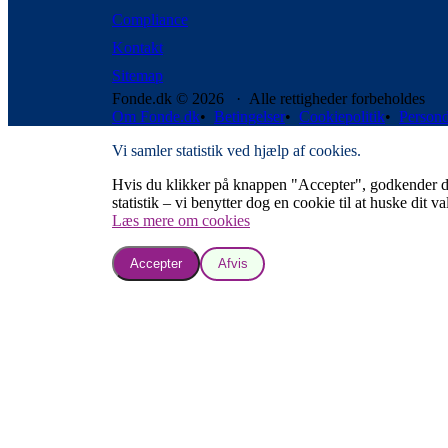
Compliance
Kontakt
Sitemap
Fonde.dk © 2026 · Alle rettigheder forbeholdes
Om Fonde.dk
•
Betingelser
•
Cookiepolitik
•
Persond
Vi samler statistik ved hjælp af cookies.
Hvis du klikker på knappen "Accepter", godkender du, a
statistik – vi benytter dog en cookie til at huske dit va
Læs mere om cookies
Accepter
Afvis