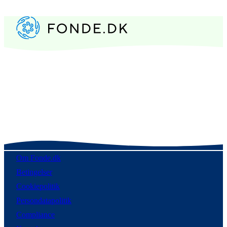
Om Fonde.dk
Betingelser
Cookiepolitik
Persondatapolitik
Compliance