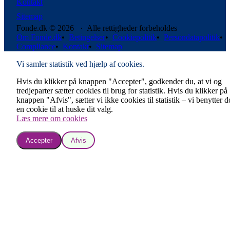
Kontakt
Sitemap
Fonde.dk © 2026 · Alle rettigheder forbeholdes
Om Fonde.dk
•
Betingelser
•
Cookiepolitik
•
Persondatapolitik
•
Compliance
•
Kontakt
•
Sitemap
Vi samler statistik ved hjælp af cookies.
Hvis du klikker på knappen "Accepter", godkender du, at vi og
tredjeparter sætter cookies til brug for statistik. Hvis du klikker på
knappen "Afvis", sætter vi ikke cookies til statistik – vi benytter 
en cookie til at huske dit valg.
Læs mere om cookies
Accepter
Afvis