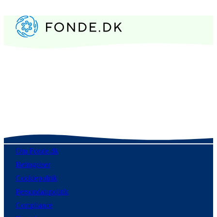
Om Fonde.dk
Betingelser
Cookiepolitik
Persondatapolitik
Compliance