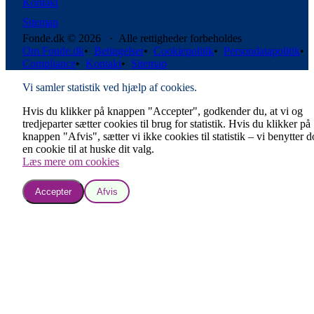
Kontakt
Sitemap
Fonde.dk © 2026 · Alle rettigheder forbeholdes
Om Fonde.dk
•
Betingelser
•
Cookiepolitik
•
Persondatapolitik
•
Compliance
•
Kontakt
•
Sitemap
Vi samler statistik ved hjælp af cookies.
Hvis du klikker på knappen "Accepter", godkender du, at vi og
tredjeparter sætter cookies til brug for statistik. Hvis du klikker på
knappen "Afvis", sætter vi ikke cookies til statistik – vi benytter 
en cookie til at huske dit valg.
Læs mere om cookies
Accepter
Afvis