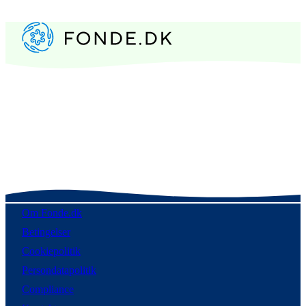
Om Fonde.dk
Betingelser
Cookiepolitik
Persondatapolitik
Compliance