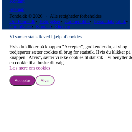
Kontakt
Sitemap
Fonde.dk © 2026 · Alle rettigheder forbeholdes
Om Fonde.dk
•
Betingelser
•
Cookiepolitik
•
Persondatapolitik
•
Compliance
•
Kontakt
•
Sitemap
Vi samler statistik ved hjælp af cookies.
Hvis du klikker på knappen "Accepter", godkender du, at vi og
tredjeparter sætter cookies til brug for statistik. Hvis du klikker på
knappen "Afvis", sætter vi ikke cookies til statistik – vi benytter 
en cookie til at huske dit valg.
Læs mere om cookies
Accepter
Afvis