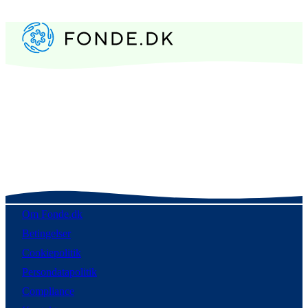
Om Fonde.dk
Betingelser
Cookiepolitik
Persondatapolitik
Compliance