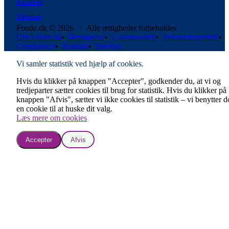
Kontakt
Sitemap
Fonde.dk © 2026 · Alle rettigheder forbeholdes
Om Fonde.dk
•
Betingelser
•
Cookiepolitik
•
Persondatapolitik
•
Compliance
•
Kontakt
•
Sitemap
Vi samler statistik ved hjælp af cookies.
Hvis du klikker på knappen "Accepter", godkender du, at vi og
tredjeparter sætter cookies til brug for statistik. Hvis du klikker på
knappen "Afvis", sætter vi ikke cookies til statistik – vi benytter 
en cookie til at huske dit valg.
Læs mere om cookies
Accepter
Afvis