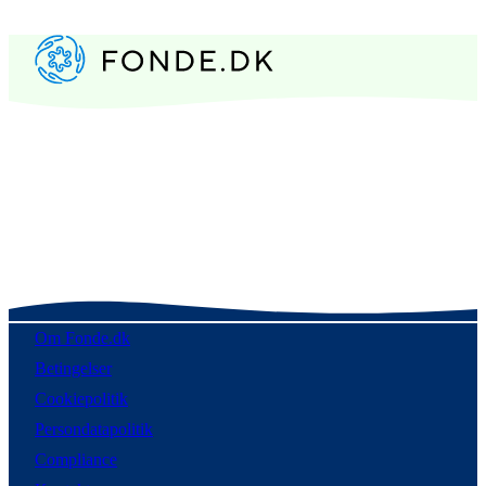
Om Fonde.dk
Betingelser
Cookiepolitik
Persondatapolitik
Compliance