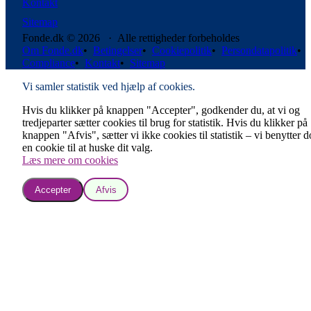
Kontakt
Sitemap
Fonde.dk © 2026 · Alle rettigheder forbeholdes
Om Fonde.dk
•
Betingelser
•
Cookiepolitik
•
Persondatapolitik
•
Compliance
•
Kontakt
•
Sitemap
Vi samler statistik ved hjælp af cookies.
Hvis du klikker på knappen "Accepter", godkender du, at vi og
tredjeparter sætter cookies til brug for statistik. Hvis du klikker på
knappen "Afvis", sætter vi ikke cookies til statistik – vi benytter 
en cookie til at huske dit valg.
Læs mere om cookies
Accepter
Afvis