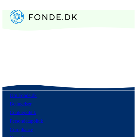
Om Fonde.dk
Betingelser
Cookiepolitik
Persondatapolitik
Compliance