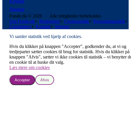
Kontakt
Sitemap
Fonde.dk © 2026 · Alle rettigheder forbeholdes
Om Fonde.dk
•
Betingelser
•
Cookiepolitik
•
Persondatapolitik
•
Compliance
•
Kontakt
•
Sitemap
Vi samler statistik ved hjælp af cookies.
Hvis du klikker på knappen "Accepter", godkender du, at vi og
tredjeparter sætter cookies til brug for statistik. Hvis du klikker på
knappen "Afvis", sætter vi ikke cookies til statistik – vi benytter 
en cookie til at huske dit valg.
Læs mere om cookies
Accepter
Afvis