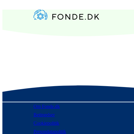
Om Fonde.dk
Betingelser
Cookiepolitik
Persondatapolitik