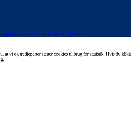
atapolitik
•
Compliance
•
Kontakt
•
Sitemap
t vi og tredjeparter sætter cookies til brug for statistik. Hvis du klikk
lg.