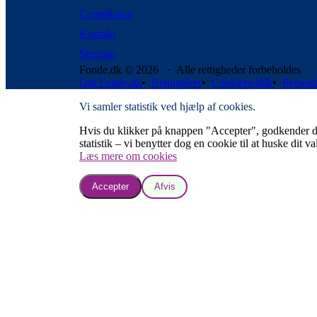
Compliance
Kontakt
Sitemap
Fonde.dk © 2026 · Alle rettigheder forbeholdes
Om Fonde.dk
•
Betingelser
•
Cookiepolitik
•
Persond
Vi samler statistik ved hjælp af cookies.
Hvis du klikker på knappen "Accepter", godkender du, a
statistik – vi benytter dog en cookie til at huske dit va
Læs mere om cookies
Accepter
Afvis