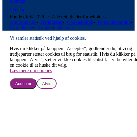
Kontakt
Sitemap
Fonde.dk © 2026 · Alle rettigheder forbeholdes
Om Fonde.dk
•
Betingelser
•
Cookiepolitik
•
Persondatapolitik
•
Compliance
•
Kontakt
•
Sitemap
Vi samler statistik ved hjælp af cookies.
Hvis du klikker på knappen "Accepter", godkender du, at vi og
tredjeparter sætter cookies til brug for statistik. Hvis du klikker på
knappen "Afvis", sætter vi ikke cookies til statistik – vi benytter 
en cookie til at huske dit valg.
Læs mere om cookies
Accepter
Afvis