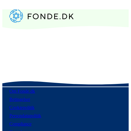
Om Fonde.dk
Betingelser
Cookiepolitik
Persondatapolitik
Compliance