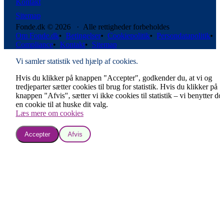
Kontakt
Sitemap
Fonde.dk © 2026 · Alle rettigheder forbeholdes
Om Fonde.dk
•
Betingelser
•
Cookiepolitik
•
Persondatapolitik
•
Compliance
•
Kontakt
•
Sitemap
Vi samler statistik ved hjælp af cookies.
Hvis du klikker på knappen "Accepter", godkender du, at vi og
tredjeparter sætter cookies til brug for statistik. Hvis du klikker på
knappen "Afvis", sætter vi ikke cookies til statistik – vi benytter 
en cookie til at huske dit valg.
Læs mere om cookies
Accepter
Afvis