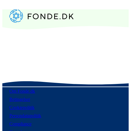
Om Fonde.dk
Betingelser
Cookiepolitik
Persondatapolitik
Compliance