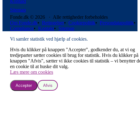
Kontakt
Sitemap
Fonde.dk © 2026 · Alle rettigheder forbeholdes
Om Fonde.dk
•
Betingelser
•
Cookiepolitik
•
Persondatapolitik
•
Compliance
•
Kontakt
•
Sitemap
Vi samler statistik ved hjælp af cookies.
Hvis du klikker på knappen "Accepter", godkender du, at vi og
tredjeparter sætter cookies til brug for statistik. Hvis du klikker på
knappen "Afvis", sætter vi ikke cookies til statistik – vi benytter 
en cookie til at huske dit valg.
Læs mere om cookies
Accepter
Afvis