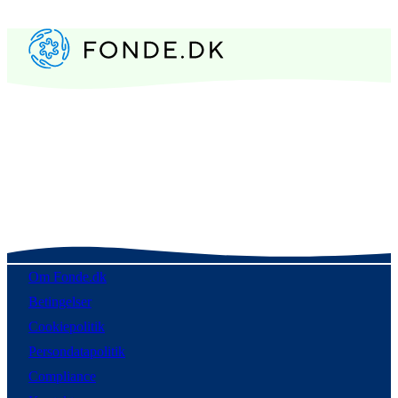
Om Fonde.dk
Betingelser
Cookiepolitik
Persondatapolitik
Compliance