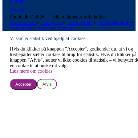
Kontakt
Sitemap
Fonde.dk © 2026 · Alle rettigheder forbeholdes
Om Fonde.dk
•
Betingelser
•
Cookiepolitik
•
Persondatapolitik
•
Compliance
•
Kontakt
•
Sitemap
Vi samler statistik ved hjælp af cookies.
Hvis du klikker på knappen "Accepter", godkender du, at vi og
tredjeparter sætter cookies til brug for statistik. Hvis du klikker på
knappen "Afvis", sætter vi ikke cookies til statistik – vi benytter 
en cookie til at huske dit valg.
Læs mere om cookies
Accepter
Afvis