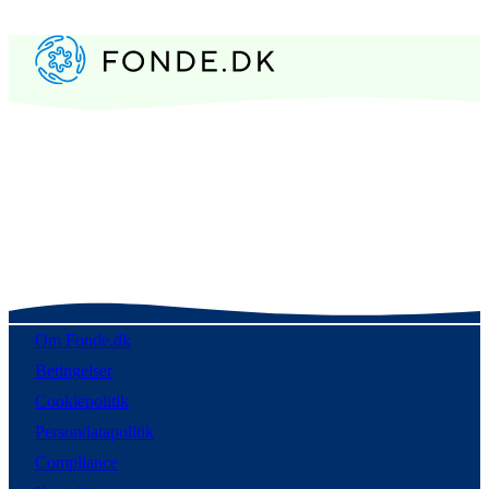
Om Fonde.dk
Betingelser
Cookiepolitik
Persondatapolitik
Compliance