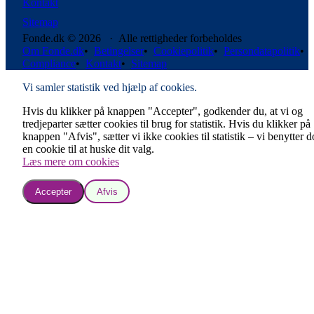
Kontakt
Sitemap
Fonde.dk © 2026 · Alle rettigheder forbeholdes
Om Fonde.dk
•
Betingelser
•
Cookiepolitik
•
Persondatapolitik
•
Compliance
•
Kontakt
•
Sitemap
Vi samler statistik ved hjælp af cookies.
Hvis du klikker på knappen "Accepter", godkender du, at vi og
tredjeparter sætter cookies til brug for statistik. Hvis du klikker på
knappen "Afvis", sætter vi ikke cookies til statistik – vi benytter 
en cookie til at huske dit valg.
Læs mere om cookies
Accepter
Afvis