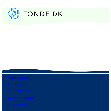
Om Fonde.dk
Betingelser
Cookiepolitik
Persondatapolitik
Compliance