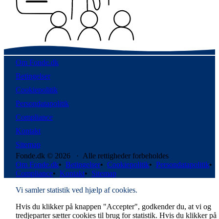
Om Fonde.dk
Betingelser
Cookiepolitik
Persondatapolitik
Compliance
Kontakt
Sitemap
Fonde.dk © 2026 · Alle rettigheder forbeholdes
Om Fonde.dk
•
Betingelser
•
Cookiepolitik
•
Persondatapolitik
•
Compliance
•
Kontakt
•
Sitemap
Vi samler statistik ved hjælp af cookies.
Hvis du klikker på knappen "Accepter", godkender du, at vi og
tredjeparter sætter cookies til brug for statistik. Hvis du klikker på