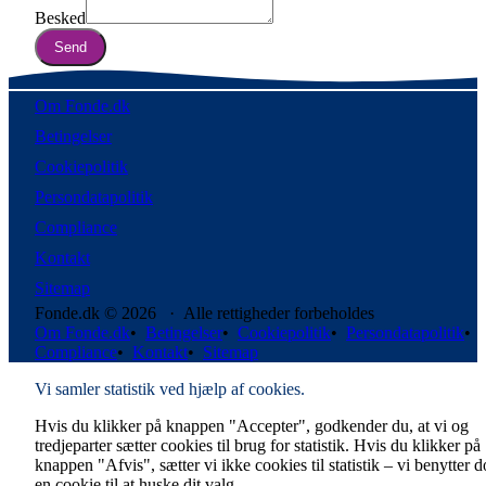
Besked
Send
Om Fonde.dk
Betingelser
Cookiepolitik
Persondatapolitik
Compliance
Kontakt
Sitemap
Fonde.dk © 2026 · Alle rettigheder forbeholdes
Om Fonde.dk
•
Betingelser
•
Cookiepolitik
•
Persondatapolitik
•
Compliance
•
Kontakt
•
Sitemap
Vi samler statistik ved hjælp af cookies.
Hvis du klikker på knappen "Accepter", godkender du, at vi og
tredjeparter sætter cookies til brug for statistik. Hvis du klikker på
knappen "Afvis", sætter vi ikke cookies til statistik – vi benytter 
en cookie til at huske dit valg.