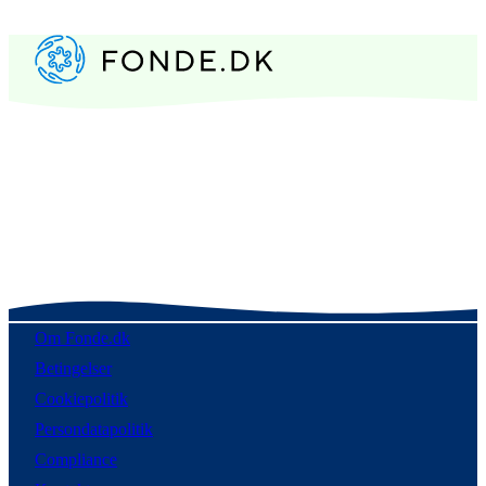
Om Fonde.dk
Betingelser
Cookiepolitik
Persondatapolitik
Compliance