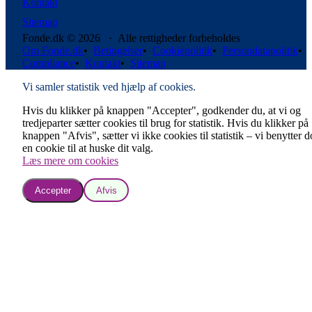
Kontakt
Sitemap
Fonde.dk © 2026 · Alle rettigheder forbeholdes
Om Fonde.dk
•
Betingelser
•
Cookiepolitik
•
Persondatapolitik
•
Compliance
•
Kontakt
•
Sitemap
Vi samler statistik ved hjælp af cookies.
Hvis du klikker på knappen "Accepter", godkender du, at vi og
tredjeparter sætter cookies til brug for statistik. Hvis du klikker på
knappen "Afvis", sætter vi ikke cookies til statistik – vi benytter 
en cookie til at huske dit valg.
Læs mere om cookies
Accepter
Afvis