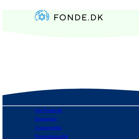
Om Fonde.dk
Betingelser
Cookiepolitik
Persondatapolitik