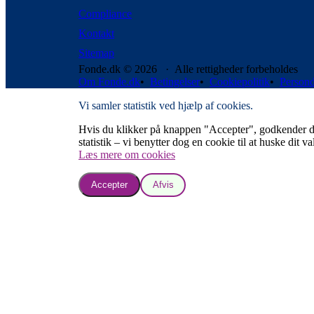
Compliance
Kontakt
Sitemap
Fonde.dk © 2026 · Alle rettigheder forbeholdes
Om Fonde.dk
•
Betingelser
•
Cookiepolitik
•
Persond
Vi samler statistik ved hjælp af cookies.
Hvis du klikker på knappen "Accepter", godkender du, a
statistik – vi benytter dog en cookie til at huske dit va
Læs mere om cookies
Accepter
Afvis