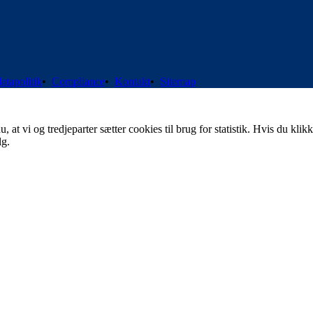
atapolitik
•
Compliance
•
Kontakt
•
Sitemap
t vi og tredjeparter sætter cookies til brug for statistik. Hvis du klikk
lg.