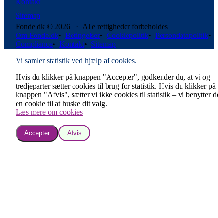
Kontakt
Sitemap
Fonde.dk © 2026 · Alle rettigheder forbeholdes
Om Fonde.dk
•
Betingelser
•
Cookiepolitik
•
Persondatapolitik
•
Compliance
•
Kontakt
•
Sitemap
Vi samler statistik ved hjælp af cookies.
Hvis du klikker på knappen "Accepter", godkender du, at vi og
tredjeparter sætter cookies til brug for statistik. Hvis du klikker på
knappen "Afvis", sætter vi ikke cookies til statistik – vi benytter 
en cookie til at huske dit valg.
Læs mere om cookies
Accepter
Afvis