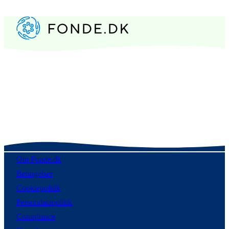
Om Fonde.dk
Betingelser
Cookiepolitik
Persondatapolitik
Compliance