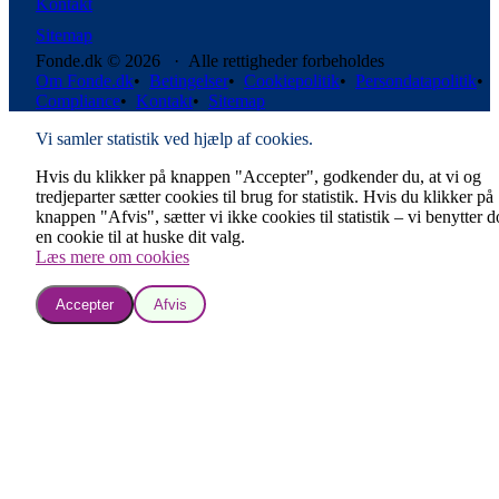
Kontakt
Sitemap
Fonde.dk © 2026 · Alle rettigheder forbeholdes
Om Fonde.dk
•
Betingelser
•
Cookiepolitik
•
Persondatapolitik
•
Compliance
•
Kontakt
•
Sitemap
Vi samler statistik ved hjælp af cookies.
Hvis du klikker på knappen "Accepter", godkender du, at vi og
tredjeparter sætter cookies til brug for statistik. Hvis du klikker på
knappen "Afvis", sætter vi ikke cookies til statistik – vi benytter 
en cookie til at huske dit valg.
Læs mere om cookies
Accepter
Afvis