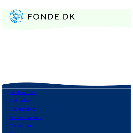
Om Fonde.dk
Betingelser
Cookiepolitik
Persondatapolitik
Compliance