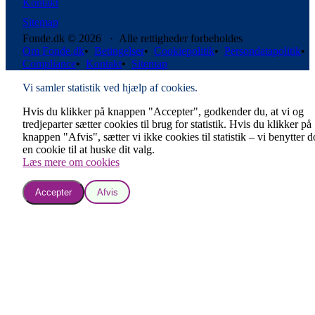
Kontakt
Sitemap
Fonde.dk © 2026 · Alle rettigheder forbeholdes
Om Fonde.dk
•
Betingelser
•
Cookiepolitik
•
Persondatapolitik
•
Compliance
•
Kontakt
•
Sitemap
Vi samler statistik ved hjælp af cookies.
Hvis du klikker på knappen "Accepter", godkender du, at vi og
tredjeparter sætter cookies til brug for statistik. Hvis du klikker på
knappen "Afvis", sætter vi ikke cookies til statistik – vi benytter 
en cookie til at huske dit valg.
Læs mere om cookies
Accepter
Afvis