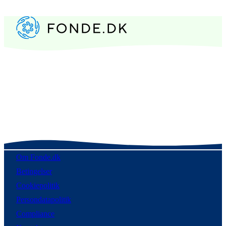
Om Fonde.dk
Betingelser
Cookiepolitik
Persondatapolitik
Compliance