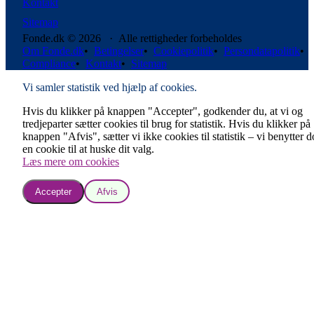
Kontakt
Sitemap
Fonde.dk © 2026 · Alle rettigheder forbeholdes
Om Fonde.dk
•
Betingelser
•
Cookiepolitik
•
Persondatapolitik
•
Compliance
•
Kontakt
•
Sitemap
Vi samler statistik ved hjælp af cookies.
Hvis du klikker på knappen "Accepter", godkender du, at vi og
tredjeparter sætter cookies til brug for statistik. Hvis du klikker på
knappen "Afvis", sætter vi ikke cookies til statistik – vi benytter 
en cookie til at huske dit valg.
Læs mere om cookies
Accepter
Afvis