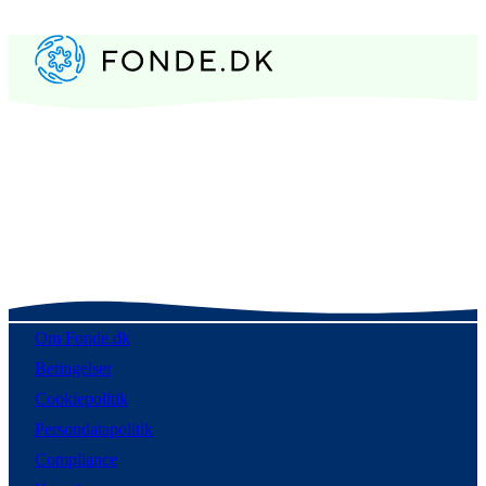
Om Fonde.dk
Betingelser
Cookiepolitik
Persondatapolitik
Compliance